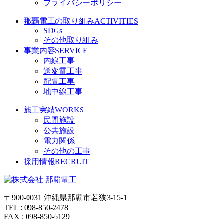
プライバシーポリシー
那覇電工の取り組み
ACTIVITIES
SDGs
その他取り組み
事業内容
SERVICE
内線工事
送変電工事
配電工事
地中線工事
施工実績
WORKS
民間施設
公共施設
電力関係
その他の工事
採用情報
RECRUIT
〒900-0031 沖縄県那覇市若狭3-15-1
TEL : 098-850-2478
FAX : 098-850-6129