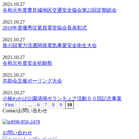
2021.10.27
令和元年度豊見城地区交通安全協会第22回定期総会
2021.10.27
2019年度優秀従業員電管協会長表彰式
2021.10.27
第35回電力流通関係電気事業安全衛生大会
2021.10.27
令和元年度安全祈願祭
2021.10.27
共助会主催ボーリング大会
2021.10.27
小禄わかば公園清掃ボランティア活動５０回記念事業
First
...
6
7
8
9
10
Contact
お問い合わせ
098-850-2478
お問い合わせ