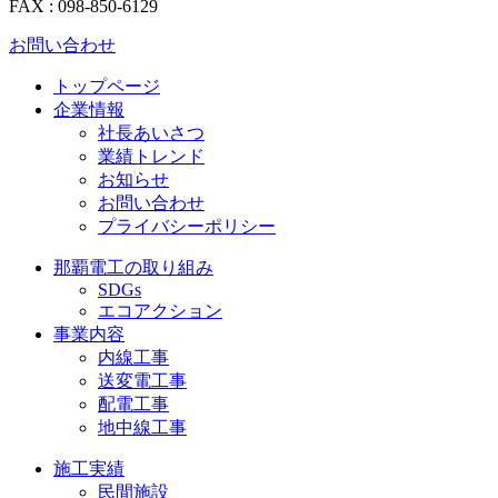
FAX : 098-850-6129
お問い合わせ
トップページ
企業情報
社長あいさつ
業績トレンド
お知らせ
お問い合わせ
プライバシーポリシー
那覇電工の取り組み
SDGs
エコアクション
事業内容
内線工事
送変電工事
配電工事
地中線工事
施工実績
民間施設