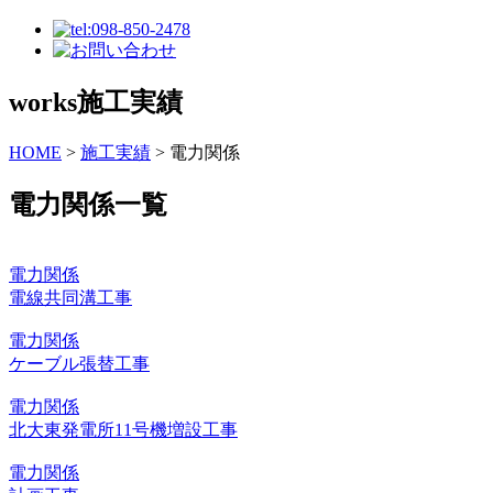
works
施工実績
HOME
>
施工実績
>
電力関係
電力関係一覧
電力関係
電線共同溝工事
電力関係
ケーブル張替工事
電力関係
北大東発電所11号機増設工事
電力関係