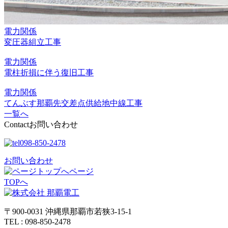
電力関係
変圧器組立工事
電力関係
電柱折損に伴う復旧工事
電力関係
てんぶす那覇先交差点供給地中線工事
一覧へ
Contact
お問い合わせ
098-850-2478
お問い合わせ
ページ
TOPへ
〒900-0031 沖縄県那覇市若狭3-15-1
TEL : 098-850-2478