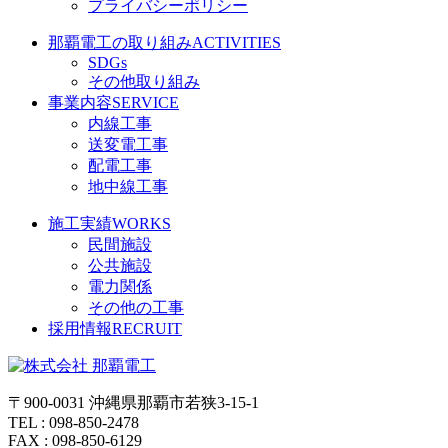
プライバシーポリシー
那覇電工の取り組み
ACTIVITIES
SDGs
その他取り組み
事業内容
SERVICE
内線工事
送変電工事
配電工事
地中線工事
施工実績
WORKS
民間施設
公共施設
電力関係
その他の工事
採用情報
RECRUIT
〒900-0031 沖縄県那覇市若狭3-15-1
TEL : 098-850-2478
FAX : 098-850-6129