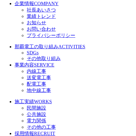
企業情報
COMPANY
社長あいさつ
業績トレンド
お知らせ
お問い合わせ
プライバシーポリシー
那覇電工の取り組み
ACTIVITIES
SDGs
その他取り組み
事業内容
SERVICE
内線工事
送変電工事
配電工事
地中線工事
施工実績
WORKS
民間施設
公共施設
電力関係
その他の工事
採用情報
RECRUIT