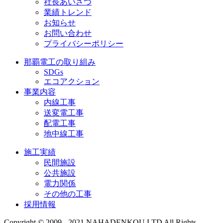
社長あいさつ
業績トレンド
お知らせ
お問い合わせ
プライバシーポリシー
那覇電工の取り組み
SDGs
エコアクション
事業内容
内線工事
送変電工事
配電工事
地中線工事
施工実績
民間施設
公共施設
電力関係
その他の工事
採用情報
Copyright © 2009 - 2021 NAHADENKOU.LTD All Rights