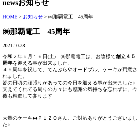
news
お知らせ
HOME
>
お知らせ
>
㈱那覇電工 45周年
㈱那覇電工 45周年
2021.10.28
令和２年５月１６日(土) ㈱那覇電工は、お陰様で
創立４５
周年
を迎える事が出来ました。
４５周年を祝して、てんぷらやオードブル、ケーキが用意さ
れました。
皆の日頃の頑張りがあっての今日を迎える事が出来ました♪
支えてくれてる周りの方々にも感謝の気持ちを忘れずに、今
後も精進して参ります！！
大量のケーキ♦♦
ＰＵＺＯさん、ご対応ありがとうございまし
た♪