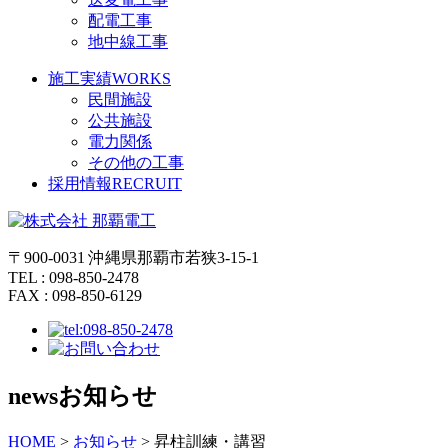
配電工事
地中線工事
施工実績
WORKS
民間施設
公共施設
電力関係
その他の工事
採用情報
RECRUIT
〒900-0031 沖縄県那覇市若狭3-15-1
TEL : 098-850-2478
FAX : 098-850-6129
news
お知らせ
HOME
>
お知らせ
>
昇柱訓練・講習