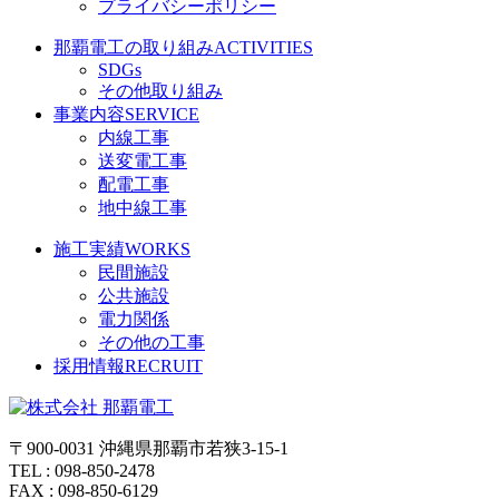
プライバシーポリシー
那覇電工の取り組み
ACTIVITIES
SDGs
その他取り組み
事業内容
SERVICE
内線工事
送変電工事
配電工事
地中線工事
施工実績
WORKS
民間施設
公共施設
電力関係
その他の工事
採用情報
RECRUIT
〒900-0031 沖縄県那覇市若狭3-15-1
TEL : 098-850-2478
FAX : 098-850-6129